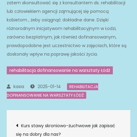
zatem skonsultować się z konsultantem ds. rehabilitacji
lub człowiekiem agencji zajmującej się pomocą
kobietom , żeby osiągnąć dokładne dane. Dzięki
różnorodnym inicjatywom rehabilitacyjnym w Łodzi,
zarówno bezpłatnym, jak również dofinansowanym,
prawdopodobne jest uczestnictwo w zajęciach, które są
doskonały wpływ na poprawę jakości życia.
rehabilitacja dofinansowanie na warsztaty Łódź
2025-01-14
REHABILITACJA
DOFINANSOWANIE NA WARSZTATY ŁÓDŹ
Nawigacja
Kurs stawy skroniowo-żuchwowe jak zapisać
się na dobry dla nas?