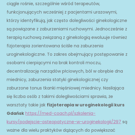
ciągle rośnie, szczególnie wśród terapeutów,
funkcjonujących wcześniej z pacjentami urazowymi,
którzy identyfikują, jak często dolegliwości ginekologiczne
są powiązane z zaburzeniami ruchowymi. Jednocześnie z
terapią ruchową związaną z ginekologią ewoluuje również
fizjoterapia zorientowana ściśle na zaburzenia
uroginekologiczne. To zakres obejmujący postępowanie z
osobami cierpiącymi na brak kontroli moczu,
decentralizację narządów płciowych, ból w obrębie dna
miednicy, zaburzenia statyki ginekologicznej czy
zaburzone tonus tkanki mięśniowej miednicy. Nasilająca
się liczba osób z takimi dolegliwościami sprawia, że
warsztaty takie jak
fizjoterapia w uroginekologii kurs
Gdańsk
https://med-coach.pl/szkolenia-
kursy/podejscie-osteopatyczne-w-uroginekologii/297
są
ważne dla wielu praktyków dążących do powiększać