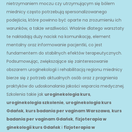
nietrzymaniem moczu czy utrzymującym się bólem
miednicy często potrzebują spersonalizowanego
podejścia, które powinno być oparte na zrozumieniu ich
warunków, a także wrażliwości. Właśnie dlatego warsztaty
te nakładają duży nacisk na komunikację, element
mentalny oraz informowanie pacjentki, co jest
fundamentem do stabilnych efektów terapeutycznych.
Podsumowując, zwiększające się zainteresowanie
obszarem uroginekologii i rehabilitacją regionu miednicy
bierze się z potrzeb aktualnych osób oraz z pragnienia
praktyków do udoskonalania jakości wsparcia medycznej.
Szkolenia takie jak
uroginekologia kurs
,
uroginekologia szkolenie
,
uroginekologia kurs
Gdańsk
,
kurs badania per vaginam Warszawa
,
kurs
badania per vaginam Gdańsk
,
fizjoterapia w
ginekologii kurs Gdańsk
i
fizjoterapia w