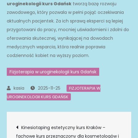
uroginekologii kurs Gdańsk
tworzą bazę rozwoju
zawodowego, który pozwala w pełni pojąć oczekiwania
aktualnych pacjentek. Za ich sprawą eksperci są lepiej
przygotowani do pracy, mocniej uświadomieni i zdolni do
oferowania skutecznej, wynikającej na dowodach
medycznych wsparcia, która realnie poprawia
codzienność kobiet na wyższy poziom.
Fizjoterapia w uroginekologii kurs Gdańsk
2025-11-25
FIZJOTERAPIA W
UROGINEKOLOGII KURS GDAŃSK
Nawigacja
Kinesiotaping estetyczny kurs Kraków –
fachowe kurs przeznaczony dla kosmetologów i