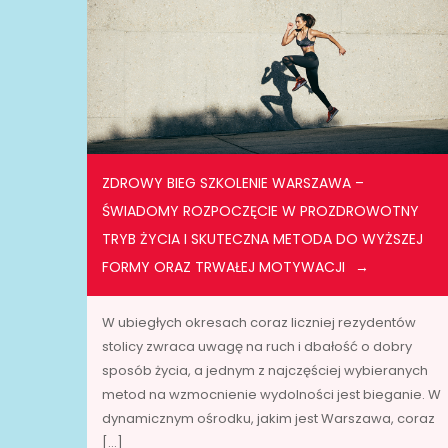
ZDROWY BIEG SZKOLENIE WARSZAWA –
ŚWIADOMY ROZPOCZĘCIE W PROZDROWOTNY
TRYB ŻYCIA I SKUTECZNA METODA DO WYŻSZEJ
FORMY ORAZ TRWAŁEJ MOTYWACJI
W ubiegłych okresach coraz liczniej rezydentów
stolicy zwraca uwagę na ruch i dbałość o dobry
sposób życia, a jednym z najczęściej wybieranych
metod na wzmocnienie wydolności jest bieganie. W
dynamicznym ośrodku, jakim jest Warszawa, coraz
[…]